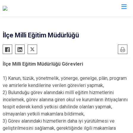
İzmir
İlçe Milli Eğitim Müdürlüğü
Aliağa
Foça
Menemen
Balçova
Gaziemir
Narlıdere
İlçe Milli Eğitim Müdürlüğü Görevleri
Bayındır
Güzelbahçe
Ödemiş
Bergama
Karaburun
Seferihisar
1) Kanun, tüzük, yönetmelik, yönerge, genelge, plân, program
Beydağ
Karşıyaka
Selçuk
ve amirlerle kendilerine verilen görevleri yapmak,
2) Bulunduğu görev alanındaki millî eğitim hizmetlerini
Bornova
Kemalpaşa
Tire
incelemek, görev alanına giren okul ve kurumların ihtiyaçlarını
Buca
Kınık
Torbalı
tespit ederek kendi yetkisi dahilinde olanları yapmak,
Çeşme
Kiraz
Urla
olmayanları yetkili makamlara bildirmek,
Çiğli
Konak
Bayraklı
3) Görev alanındaki hizmetlerin daha iyi yürütülmesi ve
geliştirilmesini sağlamak, gerektiğinde ilgili makamlara
Dikili
Menderes
Karabağlar