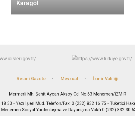
Karagöl
Buca
Çeşme
Çiğli
Dikili
Resmi Gazete
Mevzuat
İzmir Valiliği
Mermerli Mh. Şehit Aycan Aksoy Cd. No:63 Menemen/İZMİR
2 18 33 - Yazı İşleri Müd. Telefon/Fax: 0 (232) 832 16 75 - Tüketici Ha
- Menemen Sosyal Yardımlaşma ve Dayanışma Vakfı 0 (232) 832 30 6