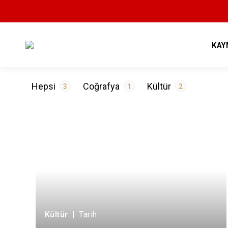
KAY
Hepsi
Coğrafya
Kültür
3
1
2
ETİKETLER
Doğa
1
Tarih
2
Kültür
|
Tarih