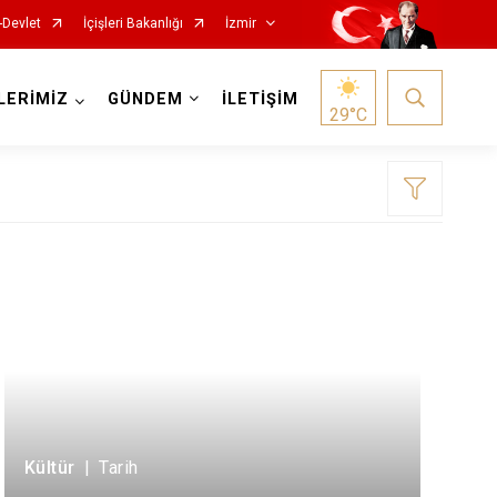
-Devlet
İçişleri Bakanlığı
İzmir
LERİMİZ
GÜNDEM
İLETİŞİM
29
°C
Foça
Menemen
Gaziemir
Narlıdere
Güzelbahçe
Ödemiş
Karaburun
Seferihisar
Karşıyaka
Selçuk
Kültür
|
Tarih
Kemalpaşa
Tire