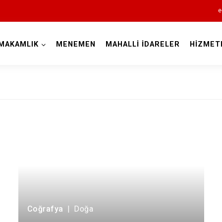
e
MAKAMLIK
MENEMEN
MAHALLİ İDARELER
HİZMET
İzmir
Aliağa
Balçova
Bayındır
Bergama
Beydağ
Coğrafya
|
Doğa
Bornova