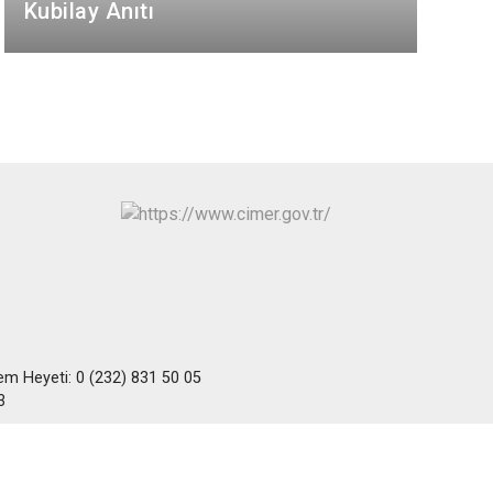
Kubilay Anıtı
Kınık
Torbalı
Kiraz
Urla
Konak
Bayraklı
Menderes
Karabağlar
kem Heyeti: 0 (232) 831 50 05
3