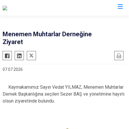
İzmir
Menemen Muhtarlar Derneğine
Ziyaret
Aliağa
Foça
Menemen
Balçova
Gaziemir
Narlıdere
Bayındır
Güzelbahçe
Ödemiş
07.07.2026
Bergama
Karaburun
Seferihisar
Beydağ
Karşıyaka
Selçuk
Kaymakamımız Sayın Vedat YILMAZ, Menemen Muhtarlar
Bornova
Kemalpaşa
Tire
Dernek Başkanlığına seçilen Sezer BAŞ ve yönetimine hayırlı
Buca
Kınık
Torbalı
olsun ziyaretinde bulundu.
Çeşme
Kiraz
Urla
Çiğli
Konak
Bayraklı
Dikili
Menderes
Karabağlar