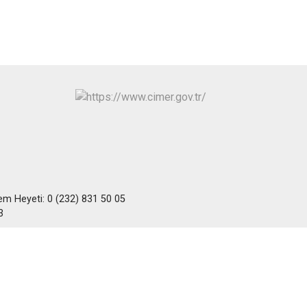
Kınık
Torbalı
Kiraz
Urla
Konak
Bayraklı
Menderes
Karabağlar
kem Heyeti: 0 (232) 831 50 05
3