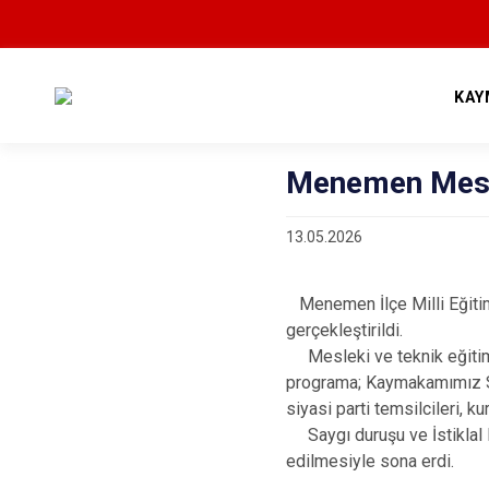
KAY
Menemen Mesle
13.05.2026
Menemen İlçe Milli Eğiti
gerçekleştirildi.
Mesleki ve teknik eğitim o
programa; Kaymakamımız Sa
siyasi parti temsilcileri, k
Saygı duruşu ve İstiklal Ma
edilmesiyle sona erdi.