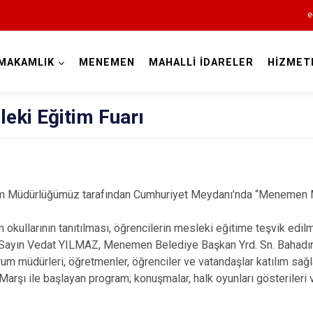
e
MAKAMLIK
MENEMEN
MAHALLİ İDARELER
HİZMET
İzmir
ki Eğitim Fuarı
Aliağa
m Müdürlüğümüz tarafından Cumhuriyet Meydanı’nda “Menemen M
Balçova
kullarının tanıtılması, öğrencilerin mesleki eğitime teşvik edi
Bayındır
yın Vedat YILMAZ, Menemen Belediye Başkan Yrd. Sn. Bahadır İ
Bergama
urum müdürleri, öğretmenler, öğrenciler ve vatandaşlar katılım sağl
rşı ile başlayan program; konuşmalar, halk oyunları gösterileri ve
Beydağ
Bornova