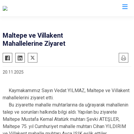
İzmir
Maltepe ve Villakent
Mahallelerine Ziyaret
Aliağa
Foça
Menemen
Balçova
Gaziemir
Narlıdere
Bayındır
Güzelbahçe
Ödemiş
20.11.2025
Bergama
Karaburun
Seferihisar
Beydağ
Karşıyaka
Selçuk
Kaymakamımız Sayın Vedat YILMAZ, Maltepe ve Villakent
Bornova
Kemalpaşa
Tire
mahallelerini ziyaret etti.
Buca
Kınık
Torbalı
Bu ziyarette mahalle muhtarlarına da uğrayarak mahallenin
Çeşme
talep ve sorunları halkında bilgi aldı. Yapılan bu ziyarete
Kiraz
Urla
Maltepe Mustafa Kemal Atatürk muhtarı Şevki ATEŞLER,
Çiğli
Konak
Bayraklı
Maltepe 75. yıl Cumhuriyet mahalle muhtarı Cihan YILDIRIM
Dikili
Menderes
Karabağlar
ve Villakent mahalle muhtarı Ayça IŞIK eşlik ettiler.